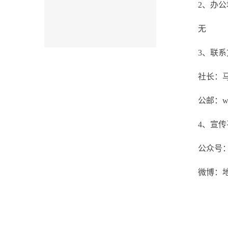
2、办公
无
3、联系
社长：马鸿飞
公邮：weil
4、宣传
公众号
微博：