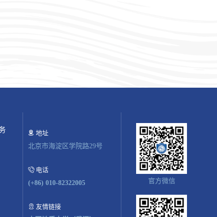
务
地址
北京市海淀区学院路29号
开
告
电话
书
官方微信
(+86) 010-82322005
厅
户
友情链接
箱