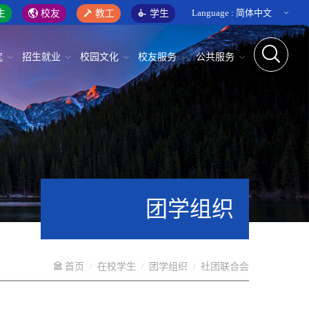
Language :
简体中文
生
校友
教工
学生
究
招生就业
校园文化
校友服务
公共服务
团学组织
首页
在校学生
团学组织
社团联合会