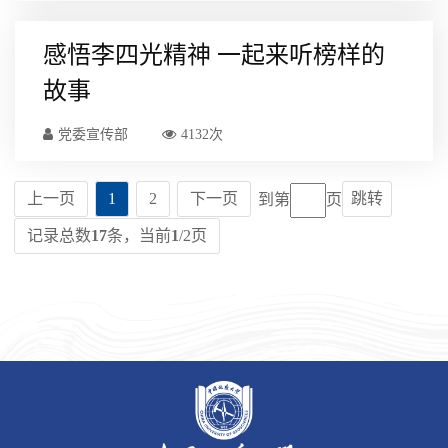
感悟李四光精神 一起来听榜样的
故事
党委宣传部
4132次
上一页
1
2
下一页
跳转
到第
页
记录总数
17
条，当前
1
/2页