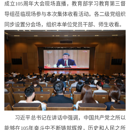
成立105周年大会现场直播，教育部学习教育第三督
导组莅临现场参与本次集体收看活动。各二级党组织
同步设置分会场，组织本单位党员干部、师生收看。
习近平总书记在讲话中强调，中国共产党之所以
能够在105年奋斗中不断铸就辉煌，历史和人民之所