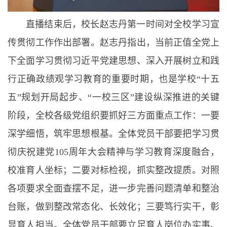
直播结束后，校长赵志丹第一时间对全校学习宣
传贯彻工作作出部署。赵志丹指出，当前正值全党上
下全面学习贯彻习近平党建思想、深入开展树立和践
行正确政绩观学习教育的重要时期，也是学校“十五
五”规划开局起步、“一校三区”建设纵深推进的关键
阶段，全校各级党组织要抓好三方面重点工作：一要
深学细悟，筑牢思想根基。全体党员干部要把学习贯
彻庆祝建党105周年大会精神与学习教育深度融合，
校准育人坐标；二要对标检视，抓实整改提质。对照
各项要求全面查摆不足，进一步完善问题清单和整治
台账，做到整改常态化、长效化；三要笃行实干，彰
显育人担当。全体党员干部要立足育人岗位办实事、