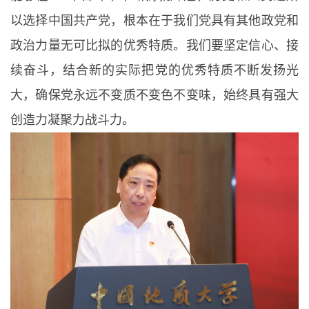
以选择中国共产党，根本在于我们党具有其他政党和
政治力量无可比拟的优秀特质。我们要坚定信心、接
续奋斗，结合新的实际把党的优秀特质不断发扬光
大，确保党永远不变质不变色不变味，始终具有强大
创造力凝聚力战斗力。