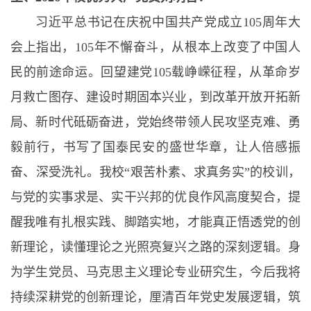
习近平总书记在庆祝中国共产党成立105周年大
会上指出，105年不懈奋斗，从根本上改变了中国人
民的前途命运。回望建党105载峥嵘征程，从革命岁
月救亡图存、建设时期固本兴业，到改革开放开拓新
局、新时代砥砺奋进，党始终带领人民攻坚克难、勇
毅前行，书写了国泰民安的盛世华章，让人倍感振
奋、深受洗礼。我校“艰苦朴素、求真务实”的校训，
与党的实事求是、实干兴邦的优良作风高度契合，提
醒我唯有扎根实践、脚踏实地，才能真正悟透党的创
新理论，读懂理论之光照亮复兴之路的深刻逻辑。身
为学生党员、马克思主义理论专业研究生，今后我将
持续深耕党的创新理论，厘清百年党史发展逻辑，筑