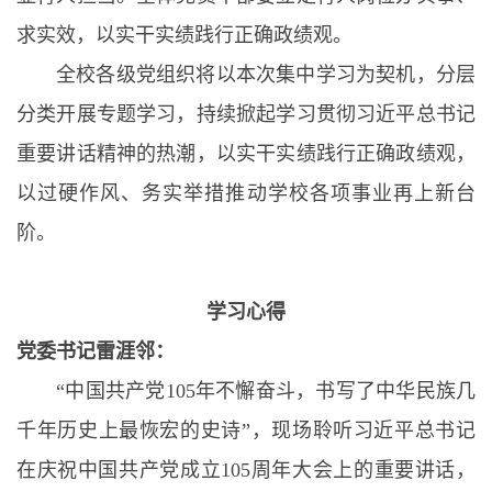
求实效，以实干实绩践行正确政绩观。
全校各级党组织将以本次集中学习为契机，分层
分类开展专题学习，持续掀起学习贯彻习近平总书记
重要讲话精神的热潮，以实干实绩践行正确政绩观，
以过硬作风、务实举措推动学校各项事业再上新台
阶。
学习心得
党委书记雷涯邻：
“中国共产党105年不懈奋斗，书写了中华民族几
千年历史上最恢宏的史诗”，现场聆听习近平总书记
在庆祝中国共产党成立105周年大会上的重要讲话，