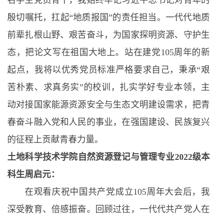
殷切嘱托，扛起“地质报国”的责任担当。一代代地质
前辈扎根山野、艰苦奋斗，为国家探明资源、守护生
态，把论文写在祖国大地上。站在建党105周年的新
起点，我将以优秀党员标准严格要求自己，秉承“艰
苦朴素、求真务实”的校训，扎实学好专业本领，主
动对接国家能源资源安全与生态文明建设需求，把青
春奋斗融入党和人民的事业，在强国建设、民族复兴
的征程上贡献青春力量。
土地科学技术学院自然资源登记与管理专业2022级本
科生周启元：
在观看庆祝中国共产党成立105周年大会后，我
深受教育、倍感振奋。回顾过往，一代代共产党人在