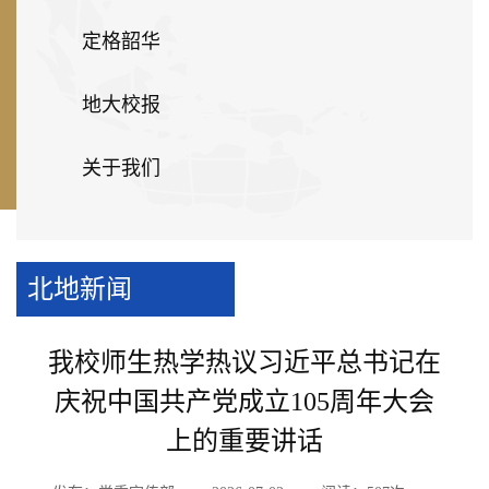
定格韶华
地大校报
关于我们
北地新闻
我校师生热学热议习近平总书记在
庆祝中国共产党成立105周年大会
上的重要讲话