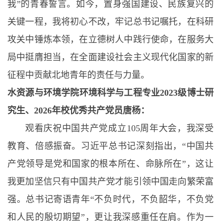
我”的青春誓言。如今，置身强国建设、民族复兴的
关键一程，我将初心不改，牢记总书记嘱托，在科研
攻关中锤炼本领，在立德树人中践行使命，在服务大
局中挺膺担当，在全面建设社会主义现代化国家的新
征程中贡献北地青年的责任与力量。
水资源与环境学院环境科学与工程专业2023级博士研
究生、2026年校优秀共产党员唐杨：
观看庆祝中国共产党成立105周年大会，我深受
教育、倍感振奋。习近平总书记深刻指出，“中国共
产党领导是党和国家的根本所在、命脉所在”，这让
我更加坚信只有中国共产党才能引领中国走向繁荣富
强。总书记寄语青年“不负时代，不负韶华，不负党
和人民的殷切期望”，更让我深感重任在肩。作为一