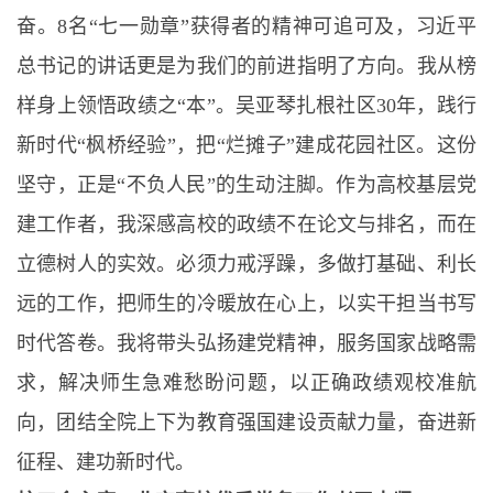
奋。8名“七一勋章”获得者的精神可追可及，习近平
总书记的讲话更是为我们的前进指明了方向。我从榜
样身上领悟政绩之“本”。吴亚琴扎根社区30年，践行
新时代“枫桥经验”，把“烂摊子”建成花园社区。这份
坚守，正是“不负人民”的生动注脚。作为高校基层党
建工作者，我深感高校的政绩不在论文与排名，而在
立德树人的实效。必须力戒浮躁，多做打基础、利长
远的工作，把师生的冷暖放在心上，以实干担当书写
时代答卷。我将带头弘扬建党精神，服务国家战略需
求，解决师生急难愁盼问题，以正确政绩观校准航
向，团结全院上下为教育强国建设贡献力量，奋进新
征程、建功新时代。