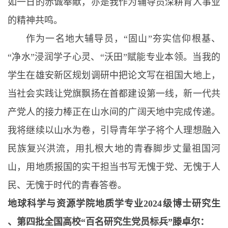
如一日的赤诚奉献，亦是我作为辅导员深耕育人事业
的精神共鸣。
作为一名地大辅导员，“固山”夯实信仰根基、
“净水”浸润学子心灵、“沃田”赋能专业本领。当我的
学生在雄安新区规划调研中把论文写在祖国大地上，
当社会实践让党旗飘扬在首都建设第一线，新一代共
产党人的接力棒正在山水间的广阔天地中完成传递。
我将继续以山水为卷，引导青年学子将个人理想融入
民族复兴洪流，用扎根大地的青春脚步丈量祖国河
山，用地质报国的实干担当书写无愧于党、无愧于人
民、无愧于时代的青春答卷。
地球科学与资源学院地质学专业2024级博士研究生
、第四批全国高校“百名研究生党员标兵”滕卓尔：