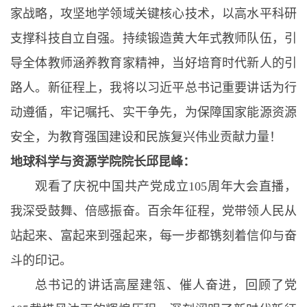
家战略，攻坚地学领域关键核心技术，以高水平科研
支撑科技自立自强。持续锻造黄大年式教师队伍，引
导全体教师涵养教育家精神，当好培育时代新人的引
路人。新征程上，我将以习近平总书记重要讲话为行
动遵循，牢记嘱托、实干争先，为保障国家能源资源
安全，为教育强国建设和民族复兴伟业贡献力量！
地球科学与资源学院院长邱昆峰：
观看了庆祝中国共产党成立105周年大会直播，
我深受鼓舞、倍感振奋。百余年征程，党带领人民从
站起来、富起来到强起来，每一步都镌刻着信仰与奋
斗的印记。
总书记的讲话高屋建瓴、催人奋进，回顾了党