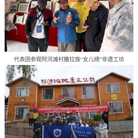
代表团参观阿河滩村撒拉族“女儿绣”非遗工坊