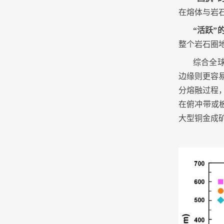
在熔体与岩
“
活跃
”
整个岩石圈
综合全
边缘则更容
分熔融过程
在俯冲带或
大型铜金成