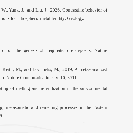
W., Yang, J., and Liu, J., 2026, Contrasting behavior of
ons for lithospheric metal fertility: Geology.
trol on the genesis of magmatic ore deposits: Nature
J., Keith, M., and Loc-melis, M., 2019, A metasomatized
ism: Nature Commu-nications, v. 10, 3511.
g of melting and refertilization in the subcontinental
ng, metasomatic and remelting processes in the Eastern
9.