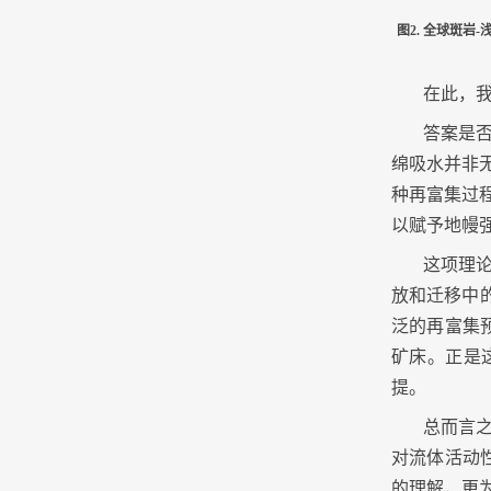
图2. 全球斑岩-浅
在此，
答案是
绵吸水并非
种再富集过
以赋予地幔
这项理
放和迁移中
泛的再富集
矿床。正是
提。
总而言
对流体活动
的理解，更