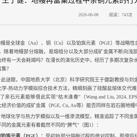
王于健：地幔再富集过程中亲铜元素的行为差异
2026-06-08
阅读：
743
次
地幔是全球金（
Au
）、铜（
Cu
）以及铂族元素（
PGE
）等战略性
。随着地幔部分熔融，易熔组分以及大部分成矿金属不断向浅
力终有一天会耗竭吗？在漫长的演化历史中，经历了多期次复杂
富集？
开此谜题，中国地质大学（北京）科学研究院王于健副教授与刘
化学
-
热动力学模拟综合技术方法，精细刻画了硅酸盐熔体交代难
实了亲石元素能够借此实现
“
枯木逢春
”
（
Wang and Liu, 2024, EP
大经济价值的成矿金属（
PGE, Cu, Au
等）能否同样在岩石圈地幔
合地球化学与热力学模拟以及一维渗流模型，精准追踪了不同金
不同的金属元素有着截然不同的“脾气”（图
1
）：
的铂族元素（
PGE
）：
受初始部分熔融过程的绝对控制。即使后