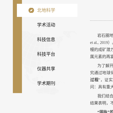
北地科学
学术活动
岩石圈
科技信息
et al., 2019
）
幔的成矿潜
科技平台
属元素的再
为了解
仪器共享
究通过地球
过程
”，证
学术期刊
问：具有重
我们结
结果表明，
“
固执
”