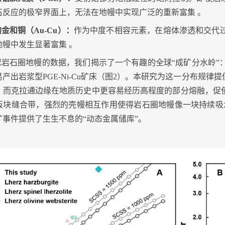
石反应的极窄界面上，无法在地幔中实现广泛的重新富集
。
的金和铜（
Au-Cu
）：
作为中度不相容元素，在熔体渗透和交代
地幔中发生显著富集
。
球岩石圈地幔的数据，我们揭示了一个有趣的全球“成矿分水岭”
易产出岩浆型
PGE-Ni-Cu
矿床（图
2
）。本研究为这一分布规律提
，而克拉通边缘在地质历史中更容易经历高程度的部分熔融，促
板块缝合带，强烈的壳幔相互作用使得岩石圈地幔像一块持续吸
矿事件提供了生生不息的“动态金属储库”。