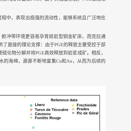
过程中，表现出极强的流动性，能够系统且广泛地在
：俯冲带环境更容易孕育斑岩型铜金矿床，而克拉通
供了直接的理论支撑：由于
PGE
的释放主要受控于部
使硫化物分解并将
PGE
高效释放到岩浆成矿。相反，
水的海绵，源源不断地富集
Cu
和
Au
，从而为后续的