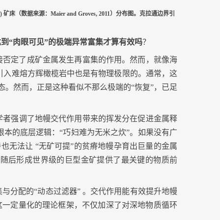
) 矿床（数据来源：Maier and Groves, 2011）分布图。克拉通边界引
到“肉眼可见”的极端异常富集才算有效吗
？
接否定了成矿金属发生再富集的作用。然而，就像海
引入难熔方辉橄榄岩中也是有物理极限的。通常，这
态。然而，正是这种看似不那么极端的“恢复”，已足
学者强调了地幔交代作用带来的挥发分在促进金属释
本的底层逻辑：“巧妇难为无米之炊”。如果没有广
持也无法让
“无矿可提”的贫瘠地幔孕育出巨量的金属
为随后形成世界级的巨型金矿提供了最关键的物质前
集与分配的
“
动态过滤器
”
。交代作用能有效提升地幔
这一定量化的理论框架，不仅加深了对深地物质循环