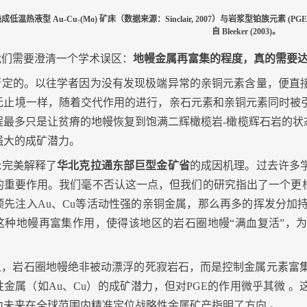
成低温热液型 Au-Cu-(Mo) 矿床（数据来源：Sinclair, 2007）与岩浆型铂族元素 (PGE
自 Bleeker (2003)。
我们需要澄清一个学术误区：
地幔金属再富集的程度，真的需要达
否定的。以往学者因为没有发现极端异常的亲铜元素含量，便直
无止境一样，随着交代作用的进行，亲石元素和亲铜元素同时被
程最多只是让贫瘠的地幔恢复到饱满二辉橄榄岩
-
橄榄辉石岩的状
强大的成矿潜力。
论完美解释了
华北克拉通东部巨型金矿省
的成因机理。过去许多
的重要作用。我们毫不否认这一点，但我们的研究指出了一个更根
预先注入
Au
、
Cu
等活动性强的亲铜金属，那么再多的挥发分加
这种地幔再富集作用，使得该地区的岩石圈地幔“满血复活”，
之，岩石圈地幔绝非被动漂浮的死寂岩石，而是控制金属元素富
性金属（如
Au
、
Cu
）的成矿潜力，但对
PGE
的作用微乎其微
。
为未来在全球范围内精准定位战略性金属矿产指明了方向
。