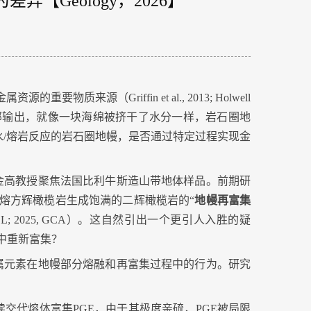
【Geology，2026】
金属资源的重要物质来源（
Griffin et al., 2013; Holwell
部输出，就像一块海绵被挤干了水分一样，岩石圈地
水
/
熔岩反应的岩石圈地幔，是否通过特定过程实现金
金高教授聚焦法国比利牛斯造山带地体样品。前期研
熔方辉橄榄岩生成饱满的二辉橄榄岩的“
地幔再富集
SL; 2025, GCA
）。这自然引出一个更引人入胜的疑
中重新富集？
属元素在地幔部分熔融和再富集过程中的行为。研究
续交代熔体富集
PGE
，由于其极度亲硫，
PGE
被局限