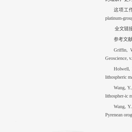
这项工
platinum-group
全文链
参考文
Griffin,
Geoscience, v.
Holwell, 
lithospheric m
Wang, Y.,
lithospher-ic 
Wang, Y.,
Pyrenean orog