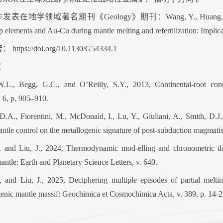
作发表在地学领域著名期刊《
Geology
》期刊：
Wang, Y., Huang, 
 elements and Au-Cu during mantle melting and refertilization: Implicati
接：
https://doi.org/10.1130/G54334.1
献
 W.L., Begg, G.C., and O’Reilly, S.Y., 2013, Continental-root con
 6, p. 905–910.
D.A., Fiorentini, M., McDonald, I., Lu, Y., Giuliani, A., Smith, D.
antle control on the metallogenic signature of post-subduction magmat
 and Liu, J., 2024, Thermodynamic mod-elling and chronometric datin
mantle: Earth and Planetary Science Letters, v. 640.
 and Liu, J., 2025, Deciphering multiple episodes of partial melti
enic mantle massif: Geochimica et Cosmochimica Acta, v. 389, p. 14-2