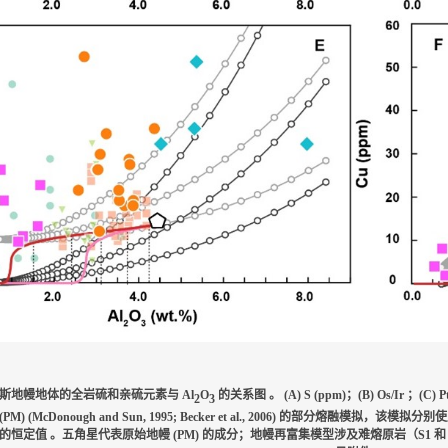
利牛斯地幔地体的全岩硫和亲硫元素与
Al
O
的关系图 。 (A) S (ppm)；(B) Os/Ir ；(C)
2
3
) (McDonough and Sun, 1995; Becker et al., 2006) 的部分熔融模拟，该模拟分
ppm 的恒定值 。五角星代表原始地幔 (PM) 的成分；地幔再富集模型涉及难熔原岩（S1