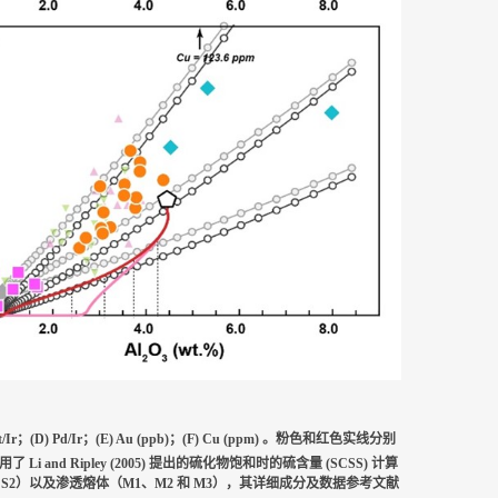
 Pt/Ir；(D) Pd/Ir；(E) Au (ppb)；(F) Cu (ppm) 。粉色和红色实线分别
别使用了 Li and Ripley (2005) 提出的硫化物饱和时的硫含量 (SCSS) 计算
 和 S2）以及渗透熔体（M1、M2 和 M3），其详细成分及数据参考文献