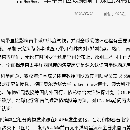
盖聪聪：早中新世以来南半球西风带的演
2026-05-28
阅读：
925
次
西风带直接影响南半球中纬度气候，并对全球碳循环过程有重要
要。早期研究认为南半球西风带具有纬向对称的特点。然而，
结构等特征，无论在时间变率还是空间分布上，都明显不同于南
此，全面揭示南太平洋西风带的演变历史是深入认识南半球西风
述科学问题，我校海洋学院吴怀春教授团队及其团队成员盖聪聪
海龙研究员团队、德国奥尔登堡大学
Torben Struve
博士、澳大利
光、陈艳虹副教授等国内外同行，依托综合大洋钻探计划（
IOD
石磁学、地球化学和古气候数值模拟等方法，对
17-2 Ma
期间南
和认识：
平洋风尘组分的物质来源在
8.4 Ma
发生变化。在沉积物岩石磁学
同约束下（图
1
），发现
8.4 Ma
前南太平洋风尘沉积主要来自南