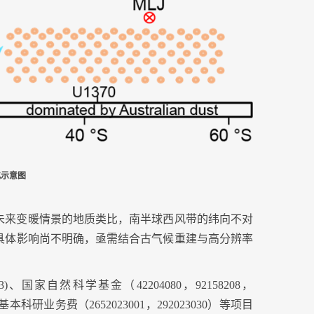
化示意图
未来变暖情景的地质类比，南半球西风带的纬向不对
具体影响尚不明确，亟需结合古气候重建与高分辨率
3)
、国家自然科学基金（
42204080
，
92158208
，
基本科研业务费（
2652023001
，
292023030
）等项目