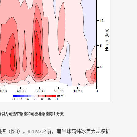
分裂为副热带急流和副极地急流两个分支
调控（图
3
）。
8.4 Ma
之前，南半球高纬冰盖大规模扩