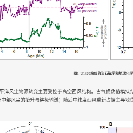
图
1 U1370
站位的岩石磁学和地球化学
平洋风尘物源转变主要受控于高空西风结构。古气候数值模拟
洲中部风尘的抬升与绕极输送；随后中纬度西风重新占据主导地