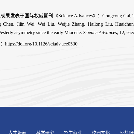
。
究成果发表于国际权威期刊《
Science Advances
》：
Congcong Gai, T
 Chen, Jilin Wei, Wei Liu, Weijie Zhang, Hailong Liu, Huaichun
sterly asymmetry since the early Miocene.
Science Advances
, 12, ea
接：
https://doi.org/10.1126/sciadv.aee0530
人才培养
科学研究
招生就业
校园文化
公共服