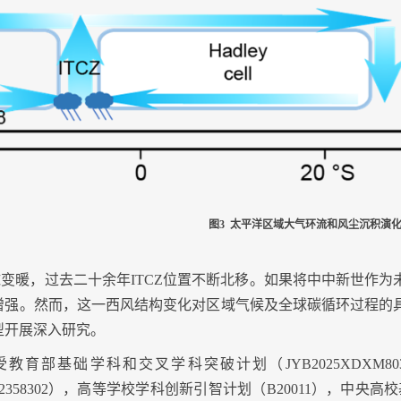
图
3
太平洋区域大气环流和风尘沉积演
球变暖，过去二十余年
ITCZ
位置不断北移。如果将中中新世作为
增强。然而，这一西风结构变化对区域气候及全球碳循环过程的
型开展深入研究。
受
教育部基础学科和交叉学科突破计划
（
JYB2025XDXM80
2358302
），高等学校学科创新引智计划（
B20011
），中央高校