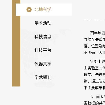
北地科学
学术活动
南半球
科技信息
气候至关重
度、位置及
科技平台
不明确。因
针对上
仪器共享
山实验室刘
逸文、朱晨
学术期刊
物，通过岩
下主要成果
1
、南太
素数据的共